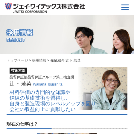
TOP
会社情報
製品情報
技術開発
カタログダウンロード
採用情報
採用情報
RECRUIT
資料請求・お問い合わせ
JAPANESE
ENGLISH
トップページ
>
採用情報
> 先輩紹介 辻下 若菜
技術本部
品質保証部品質保証グループ第二検査掛
辻下 若菜
Wakana Tsujishita
材料評価の専門的な知識や
鋼線の基礎技術を習得し、
自身と製造現場のレベルアップを図り
会社の収益向上に貢献したい
現在の仕事は？