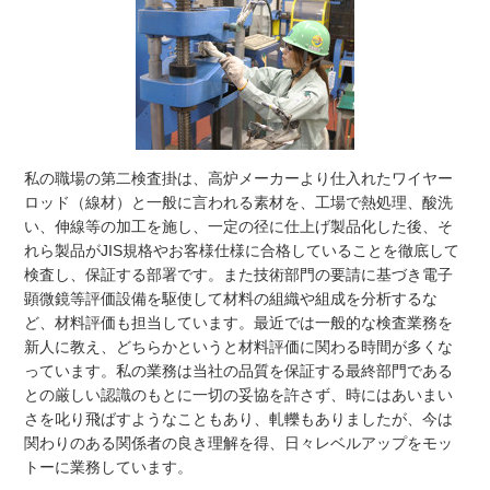
私の職場の第二検査掛は、高炉メーカーより仕入れたワイヤー
ロッド（線材）と一般に言われる素材を、工場で熱処理、酸洗
い、伸線等の加工を施し、一定の径に仕上げ製品化した後、そ
れら製品がJIS規格やお客様仕様に合格していることを徹底して
検査し、保証する部署です。また技術部門の要請に基づき電子
顕微鏡等評価設備を駆使して材料の組織や組成を分析するな
ど、材料評価も担当しています。最近では一般的な検査業務を
新人に教え、どちらかというと材料評価に関わる時間が多くな
っています。私の業務は当社の品質を保証する最終部門である
との厳しい認識のもとに一切の妥協を許さず、時にはあいまい
さを叱り飛ばすようなこともあり、軋轢もありましたが、今は
関わりのある関係者の良き理解を得、日々レベルアップをモッ
トーに業務しています。