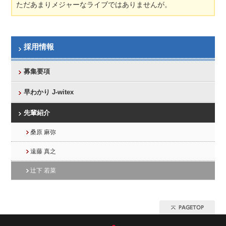
ただあまりメジャーなライブではありませんが。
採用情報
募集要項
早わかり J-witex
先輩紹介
桑原 麻弥
遠藤 真之
辻下 若菜